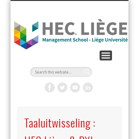
La
Taaluitwisseling :